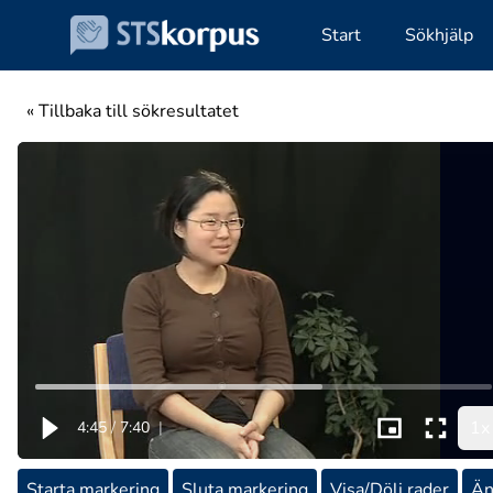
Start
Sökhjälp
« Tillbaka till sökresultatet
1x
4:45
/
7:40
|
Starta markering
Sluta markering
Visa/Dölj rader
Än