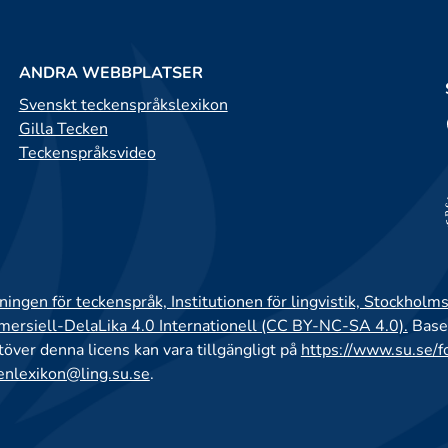
ANDRA WEBBPLATSER
Svenskt teckenspråkslexikon
Gilla Tecken
Teckenspråksvideo
ingen för teckenspråk, Institutionen för lingvistik, Stockholms
rsiell-DelaLika 4.0 Internationell (CC BY-NC-SA 4.0).
Base
utöver denna licens kan vara tillgängligt på
https://www.su.se/f
enlexikon@ling.su.se
.