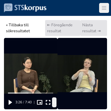
« Tillbaka till
⇤ Föregående
Nästa
sökresultatet
resultat
resultat ⇥
1x
3:26
/
7:40
|