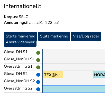
Internationellt
Korpus:
SSLC
Annoteringsfil:
sslc01_223.eaf
Starta markering
Sluta markering
Visa/Dölj rader
Ändra videovyer
Glosa_DH S1
Glosa_NonDH S1
Översättning S1
Glosa_DH S2
PÅ
TEX@b
HÖRAN
Glosa_NonDH S2
Översättning S2
are,