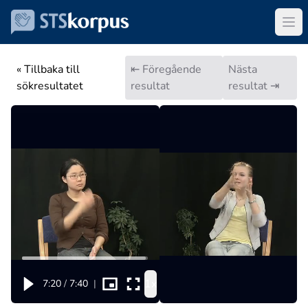
« Tillbaka till
⇤ Föregående
Nästa
sökresultatet
resultat
resultat ⇥
1x
7:20
/
7:40
|