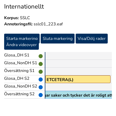
Internationellt
Korpus:
SSLC
Annoteringsfil:
sslc01_223.eaf
Starta markering
Sluta markering
Visa/Dölj rader
Ändra videovyer
Glosa_DH S1
Glosa_NonDH S1
Översättning S1
Glosa_DH S2
ETCETERA(L)
Glosa_NonDH S2
Översättning S2
vi frågar saker och tycker det är roligt att 