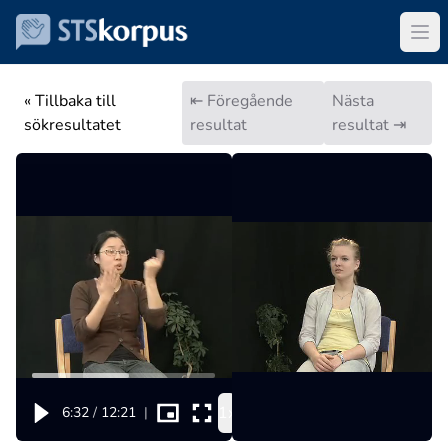
« Tillbaka till
⇤ Föregående
Nästa
sökresultatet
resultat
resultat ⇥
1x
6:32
/
12:21
|