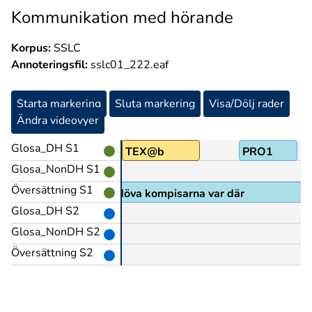
Kommunikation med hörande
Korpus:
SSLC
Annoteringsfil:
sslc01_222.eaf
Starta markering
Sluta markering
Visa/Dölj rader
Ändra videovyer
Glosa_DH S1
zzz@&
TEX@b
PRO1
Glosa_NonDH S1
Översättning S1
ningen och ingen av dom döva kompisarna var där
Glosa_DH S2
Glosa_NonDH S2
Översättning S2