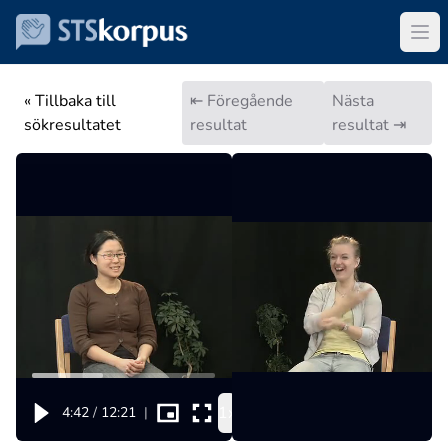
« Tillbaka till
⇤ Föregående
Nästa
sökresultatet
resultat
resultat ⇥
1x
4:42
/
12:21
|