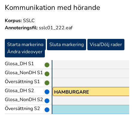
Kommunikation med hörande
Korpus:
SSLC
Annoteringsfil:
sslc01_222.eaf
Starta markering
Sluta markering
Visa/Dölj rader
Ändra videovyer
Glosa_DH S1
Glosa_NonDH S1
Översättning S1
Glosa_DH S2
HAMBURGARE
Glosa_NonDH S2
Översättning S2