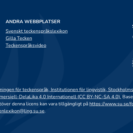
ANDRA WEBBPLATSER
Svenskt teckenspråkslexikon
Gilla Tecken
Teckenspråksvideo
ingen för teckenspråk, Institutionen för lingvistik, Stockholms
rsiell-DelaLika 4.0 Internationell (CC BY-NC-SA 4.0).
Base
utöver denna licens kan vara tillgängligt på
https://www.su.se/f
enlexikon@ling.su.se
.