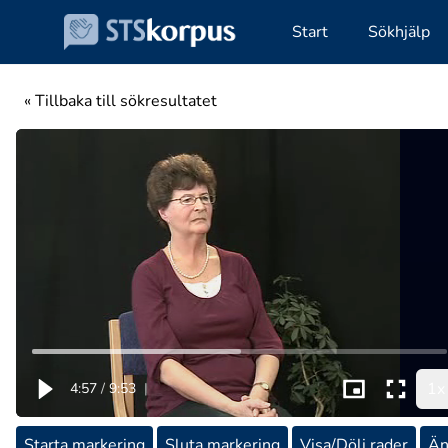
Start
Sökhjälp
« Tillbaka till sökresultatet
1x
4:57
/
9:53
|
Starta markering
Sluta markering
Visa/Dölj rader
Än