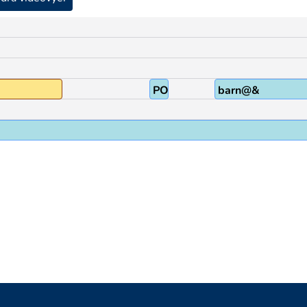
POSS1
barn@&