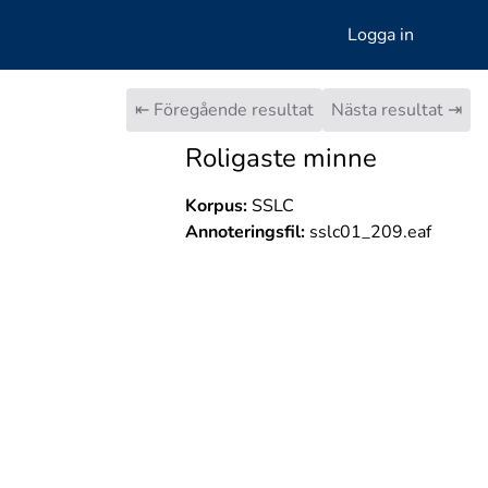
Logga in
⇤ Föregående resultat
Nästa resultat ⇥
Roligaste minne
Korpus:
SSLC
Annoteringsfil:
sslc01_209.eaf