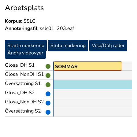
Arbetsplats
Korpus:
SSLC
Annoteringsfil:
sslc01_203.eaf
Starta markering
Sluta markering
Visa/Dölj rader
Ändra videovyer
Glosa_DH S1
SOMMAR
Glosa_NonDH S1
Översättning S1
Glosa_DH S2
Glosa_NonDH S2
Översättning S2