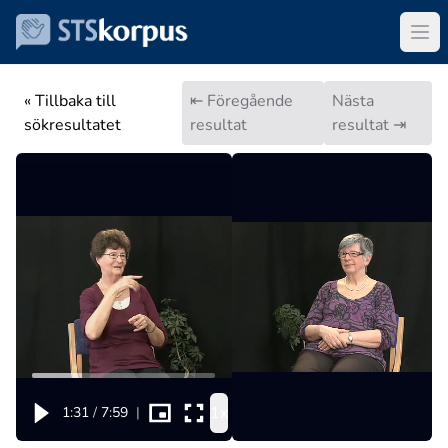
« Tillbaka till
⇤ Föregående
Nästa
sökresultatet
resultat
resultat ⇥
1x
1:31
/
7:59
|