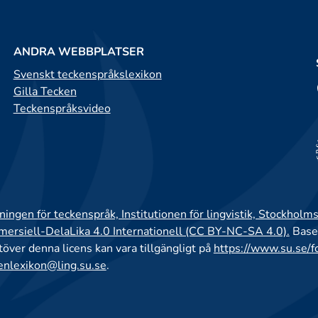
ANDRA WEBBPLATSER
Svenskt teckenspråkslexikon
Gilla Tecken
Teckenspråksvideo
ingen för teckenspråk, Institutionen för lingvistik, Stockholms
rsiell-DelaLika 4.0 Internationell (CC BY-NC-SA 4.0).
Base
utöver denna licens kan vara tillgängligt på
https://www.su.se/f
enlexikon@ling.su.se
.