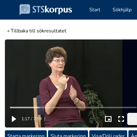
Start
Sökhjälp
« Tillbaka till sökresultatet
1x
1:17
/
7:59
|
Starta markering
Sluta markering
Visa/Dölj rader
Än