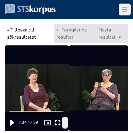
« Tillbaka till
⇤ Föregående
Nästa
sökresultatet
resultat
resultat ⇥
1x
7:34
/
7:59
|