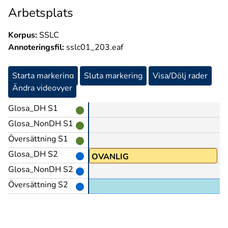
Arbetsplats
Korpus:
SSLC
Annoteringsfil:
sslc01_203.eaf
Starta markering
Sluta markering
Visa/Dölj rader
Ändra videovyer
Glosa_DH S1
Glosa_NonDH S1
Översättning S1
Glosa_DH S2
ITE(7b)
OVANLIG
Glosa_NonDH S2
Översättning S2