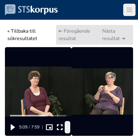
« Tillbaka till
⇤ Föregående
Nästa
sökresultatet
resultat
resultat ⇥
1x
5:09
/
7:59
|