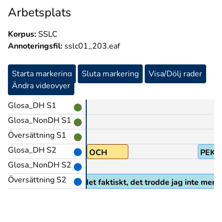
Arbetsplats
Korpus:
SSLC
Annoteringsfil:
sslc01_203.eaf
Starta markering
Sluta markering
Visa/Dölj rader
Ändra videovyer
Glosa_DH S1
Glosa_NonDH S1
Översättning S1
Glosa_DH S2
OCH
PEK
Glosa_NonDH S2
Översättning S2
bb bakom disk, det var det faktiskt, det trodde jag inte men d