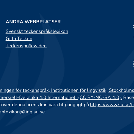
ANDRA WEBBPLATSER
Svenskt teckenspråkslexikon
Gilla Tecken
Teckenspråksvideo
ingen för teckenspråk, Institutionen för lingvistik, Stockholms
rsiell-DelaLika 4.0 Internationell (CC BY-NC-SA 4.0).
Base
utöver denna licens kan vara tillgängligt på
https://www.su.se/f
enlexikon@ling.su.se
.