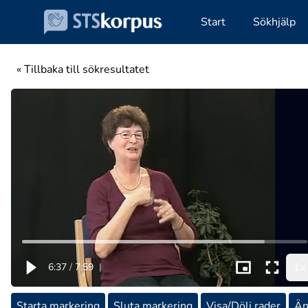
Start
Sökhjälp
« Tillbaka till sökresultatet
1x
6:37
/
7:59
|
Starta markering
Sluta markering
Visa/Dölj rader
Än