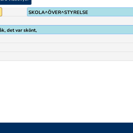
SKOLA^ÖVER^STYRELSE
k, det var skönt,