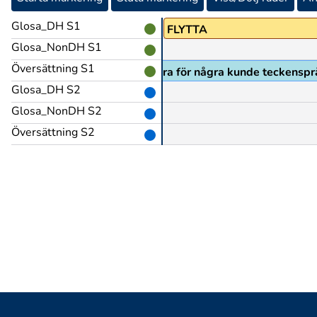
Glosa_DH S1
EDAN(L)
PRO1
FLYTTA
Glosa_NonDH S1
Översättning S1
överstyrelsen och där var det bra för några kunde teckensprå
Glosa_DH S2
Glosa_NonDH S2
Översättning S2