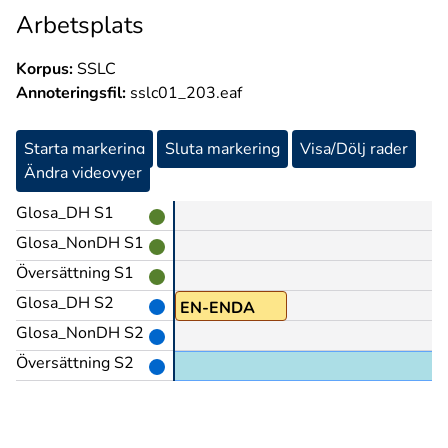
Arbetsplats
Korpus:
SSLC
Annoteringsfil:
sslc01_203.eaf
Starta markering
Sluta markering
Visa/Dölj rader
Ändra videovyer
Glosa_DH S1
Glosa_NonDH S1
Översättning S1
Glosa_DH S2
RO1
EN-ENDA
Glosa_NonDH S2
Översättning S2
et inte.