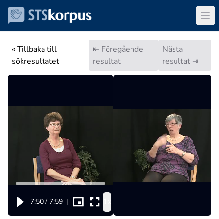
« Tillbaka till
⇤ Föregående
Nästa
sökresultatet
resultat
resultat ⇥
1x
7:50
/
7:59
|