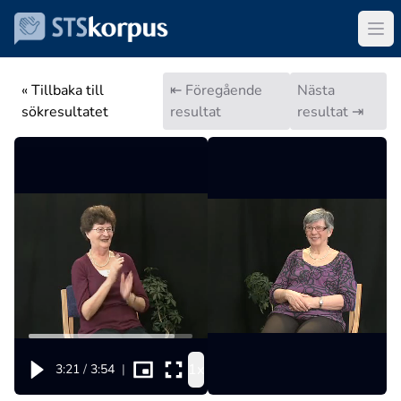
« Tillbaka till
⇤ Föregående
Nästa
sökresultatet
resultat
resultat ⇥
1x
3:21
/
3:54
|