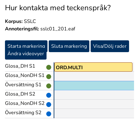
Hur kontakta med teckenspråk?
Korpus:
SSLC
Annoteringsfil:
sslc01_201.eaf
Starta markering
Sluta markering
Visa/Dölj rader
Ändra videovyer
Glosa_DH S1
KORTVARIG(J)
ORD.MULTI
Glosa_NonDH S1
Översättning S1
Glosa_DH S2
Glosa_NonDH S2
Översättning S2