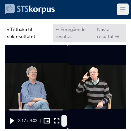
« Tillbaka till
⇤ Föregående
Nästa
sökresultatet
resultat
resultat ⇥
1x
3:17
/
9:03
|