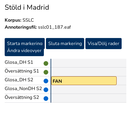
Stöld i Madrid
Korpus:
SSLC
Annoteringsfil:
sslc01_187.eaf
Starta markering
Sluta markering
Visa/Dölj rader
Ändra videovyer
Glosa_DH S1
Översättning S1
Glosa_DH S2
DUM(5)
FAN
Glosa_NonDH S2
Översättning S2