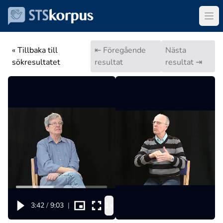
« Tillbaka till
⇤ Föregående
Nästa
sökresultatet
resultat
resultat ⇥
1x
3:42
/
9:03
|