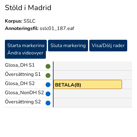
Stöld i Madrid
Korpus:
SSLC
Annoteringsfil:
sslc01_187.eaf
Starta markering
Sluta markering
Visa/Dölj rader
Ändra videovyer
Glosa_DH S1
Översättning S1
Glosa_DH S2
BETALA(B)
Glosa_NonDH S2
Översättning S2