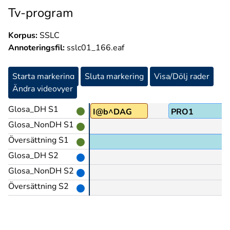
Tv-program
Korpus:
SSLC
Annoteringsfil:
sslc01_166.eaf
Starta markering
Sluta markering
Visa/Dölj rader
Ändra videovyer
Glosa_DH S1
NU@b
I@b^DAG
PRO1
Glosa_NonDH S1
Översättning S1
Glosa_DH S2
Glosa_NonDH S2
Översättning S2