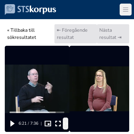
« Tillbaka till
⇤ Föregående
Nästa
sökresultatet
resultat
resultat ⇥
1x
6:21
/
7:36
|