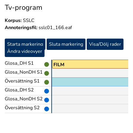
Tv-program
Korpus:
SSLC
Annoteringsfil:
sslc01_166.eaf
Starta markering
Sluta markering
Visa/Dölj rader
Ändra videovyer
Glosa_DH S1
NY
FILM
Glosa_NonDH S1
Översättning S1
Glosa_DH S2
Glosa_NonDH S2
Översättning S2