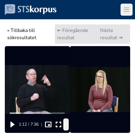
« Tillbaka till
⇤ Föregående
Nästa
sökresultatet
resultat
resultat ⇥
1x
1:12
/
7:36
|