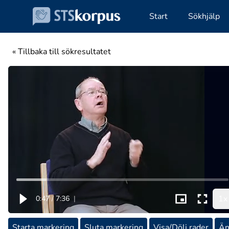
Start
Sökhjälp
« Tillbaka till sökresultatet
1x
0:47
/
7:36
|
Starta markering
Sluta markering
Visa/Dölj rader
Än