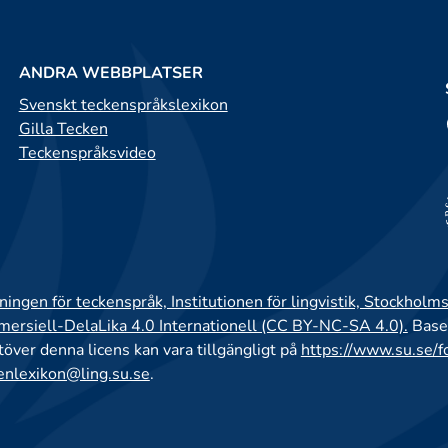
ANDRA WEBBPLATSER
Svenskt teckenspråkslexikon
Gilla Tecken
Teckenspråksvideo
ingen för teckenspråk, Institutionen för lingvistik, Stockholms
rsiell-DelaLika 4.0 Internationell (CC BY-NC-SA 4.0).
Base
utöver denna licens kan vara tillgängligt på
https://www.su.se/f
enlexikon@ling.su.se
.