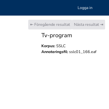
Logga in
⇤ Föregående resultat
Nästa resultat ⇥
Tv-program
Korpus:
SSLC
Annoteringsfil:
sslc01_166.eaf