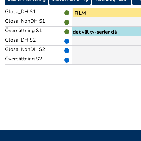
Glosa_DH S1
FILM
Glosa_NonDH S1
Översättning S1
Äää när det gäller film ja då är det väl tv-serier då
Glosa_DH S2
Glosa_NonDH S2
Översättning S2