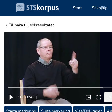
Start
Sökhjälp
« Tillbaka till sökresultatet
1x
6:02
/
6:41
|
Starta markering
Sluta markering
Visa/Dölj rader
Än