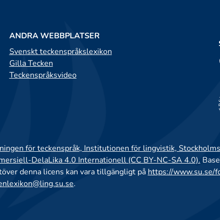
ANDRA WEBBPLATSER
Svenskt teckenspråkslexikon
Gilla Tecken
Teckenspråksvideo
ingen för teckenspråk, Institutionen för lingvistik, Stockholms
rsiell-DelaLika 4.0 Internationell (CC BY-NC-SA 4.0).
Base
utöver denna licens kan vara tillgängligt på
https://www.su.se/f
enlexikon@ling.su.se
.