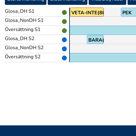
Glosa_DH S1
VAR
VETA-INTE(8b)
PEK
Glosa_NonDH S1
Översättning S1
Glosa_DH S2
BILD
BARA(B)
Glosa_NonDH S2
Översättning S2