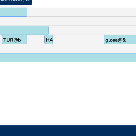
TUR@b
HA
glosa@&