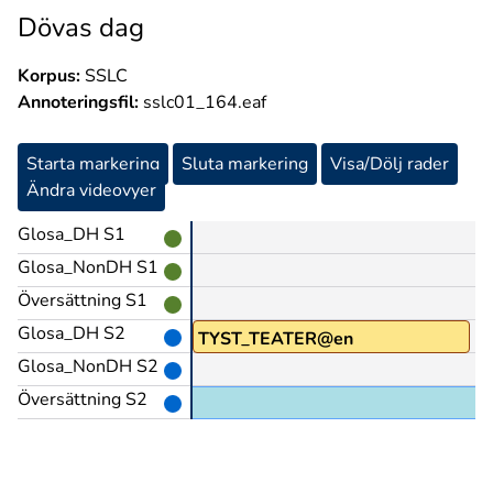
Dövas dag
Korpus:
SSLC
Annoteringsfil:
sslc01_164.eaf
Starta markering
Sluta markering
Visa/Dölj rader
Ändra videovyer
Glosa_DH S1
Glosa_NonDH S1
Översättning S1
Glosa_DH S2
TYST_TEATER@en
Glosa_NonDH S2
Översättning S2