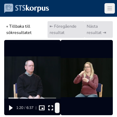
« Tillbaka till
⇤ Föregående
Nästa
sökresultatet
resultat
resultat ⇥
1x
1:20
/
6:37
|