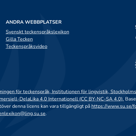
ANDRA WEBBPLATSER
Svenskt teckenspråkslexikon
Gilla Tecken
Teckenspråksvideo
ingen för teckenspråk, Institutionen för lingvistik, Stockholms
rsiell-DelaLika 4.0 Internationell (CC BY-NC-SA 4.0).
Base
utöver denna licens kan vara tillgängligt på
https://www.su.se/f
enlexikon@ling.su.se
.