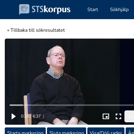
Start
Sökhjälp
« Tillbaka till sökresultatet
1x
0:26
/
6:37
|
Starta markering
Sluta markering
Visa/Dölj rader
Än