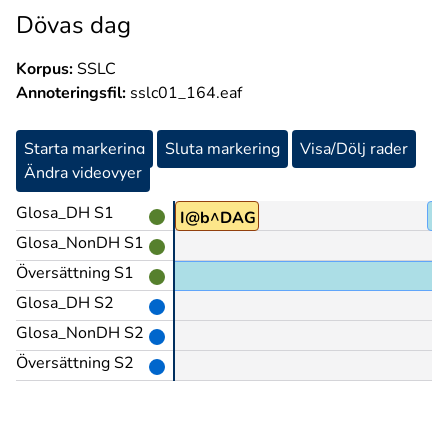
Dövas dag
Korpus:
SSLC
Annoteringsfil:
sslc01_164.eaf
Starta markering
Sluta markering
Visa/Dölj rader
Ändra videovyer
Glosa_DH S1
b
I@b^DAG
M
Glosa_NonDH S1
Översättning S1
Glosa_DH S2
Glosa_NonDH S2
Översättning S2