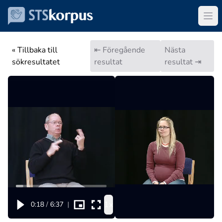
« Tillbaka till
⇤ Föregående
Nästa
sökresultatet
resultat
resultat ⇥
1x
0:18
/
6:37
|