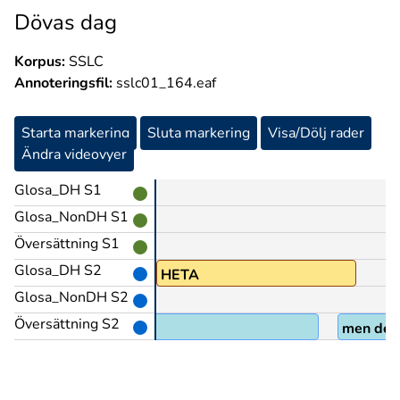
Dövas dag
Korpus:
SSLC
Annoteringsfil:
sslc01_164.eaf
Starta markering
Sluta markering
Visa/Dölj rader
Ändra videovyer
Glosa_DH S1
Glosa_NonDH S1
Översättning S1
Glosa_DH S2
TEATER-SPELA
HETA
Glosa_NonDH S2
Översättning S2
men det 