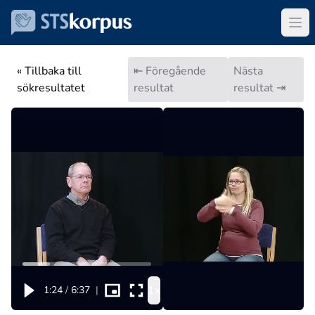
« Tillbaka till
⇤ Föregående
Nästa
sökresultatet
resultat
resultat ⇥
1x
1:24
/
6:37
|