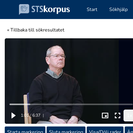
Start
Sökhjälp
« Tillbaka till sökresultatet
1x
1:01
/
6:37
|
Starta markering
Sluta markering
Visa/Dölj rader
Än