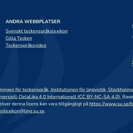
ANDRA WEBBPLATSER
Svenskt teckenspråkslexikon
Gilla Tecken
Teckenspråksvideo
ingen för teckenspråk, Institutionen för lingvistik, Stockholms
rsiell-DelaLika 4.0 Internationell (CC BY-NC-SA 4.0).
Base
utöver denna licens kan vara tillgängligt på
https://www.su.se/f
enlexikon@ling.su.se
.