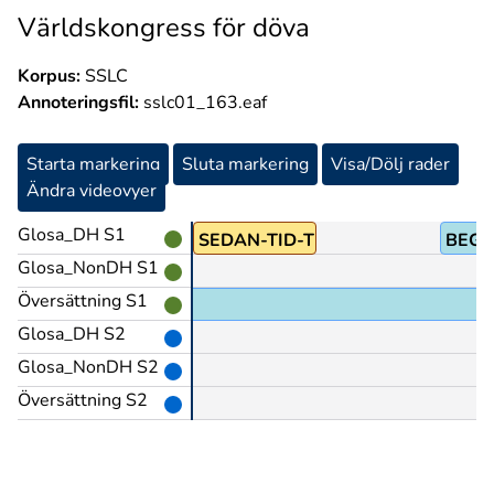
Världskongress för döva
Korpus:
SSLC
Annoteringsfil:
sslc01_163.eaf
Starta markering
Sluta markering
Visa/Dölj rader
Ändra videovyer
Glosa_DH S1
TIMME+EN
SEDAN-TID-TILLBAKA
BEGE
Glosa_NonDH S1
Översättning S1
Glosa_DH S2
Glosa_NonDH S2
Översättning S2