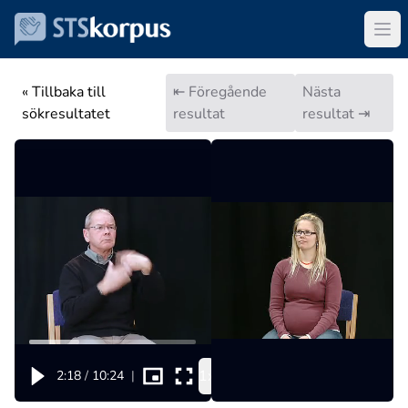
« Tillbaka till
⇤ Föregående
Nästa
sökresultatet
resultat
resultat ⇥
1x
2:18
/
10:24
|