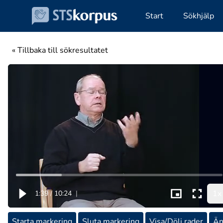
Start
Sökhjälp
« Tillbaka till sökresultatet
1x
1:39
/
10:24
|
Starta markering
Sluta markering
Visa/Dölj rader
Än