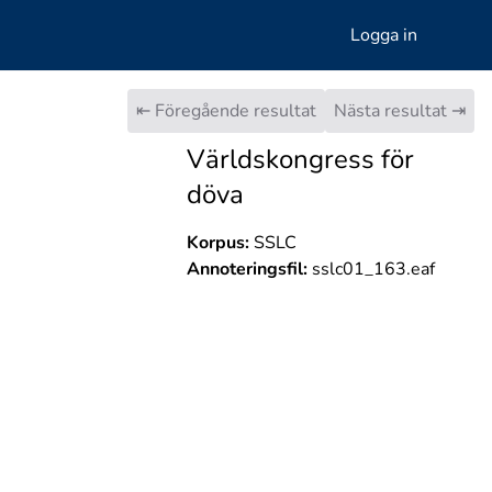
Logga in
⇤ Föregående resultat
Nästa resultat ⇥
Världskongress för
döva
Korpus:
SSLC
Annoteringsfil:
sslc01_163.eaf