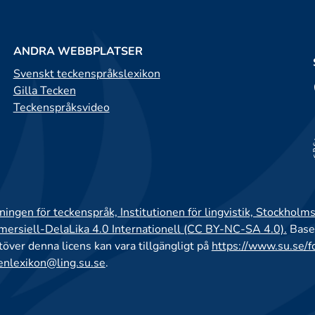
ANDRA WEBBPLATSER
Svenskt teckenspråkslexikon
Gilla Tecken
Teckenspråksvideo
ingen för teckenspråk, Institutionen för lingvistik, Stockholms
rsiell-DelaLika 4.0 Internationell (CC BY-NC-SA 4.0).
Base
utöver denna licens kan vara tillgängligt på
https://www.su.se/f
enlexikon@ling.su.se
.