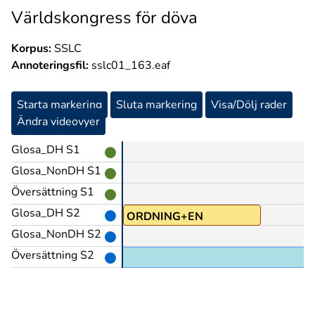
Världskongress för döva
Korpus:
SSLC
Annoteringsfil:
sslc01_163.eaf
Starta markering
Sluta markering
Visa/Dölj rader
Ändra videovyer
Glosa_DH S1
Glosa_NonDH S1
Översättning S1
Glosa_DH S2
ORDNING+EN
Glosa_NonDH S2
Översättning S2