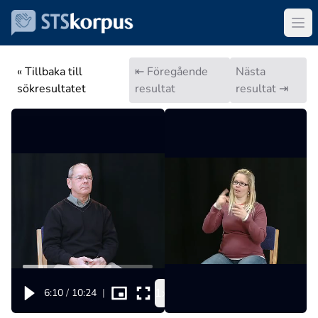
« Tillbaka till
⇤ Föregående
Nästa
sökresultatet
resultat
resultat ⇥
1x
6:10
/
10:24
|