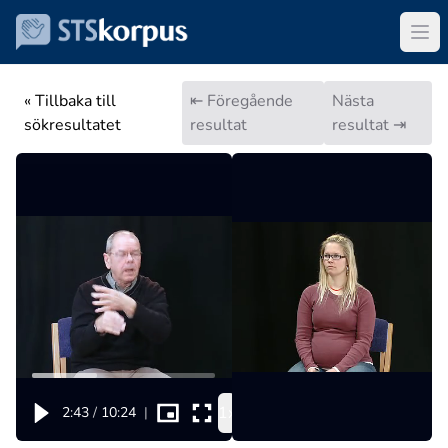
« Tillbaka till
⇤ Föregående
Nästa
sökresultatet
resultat
resultat ⇥
1x
2:43
/
10:24
|