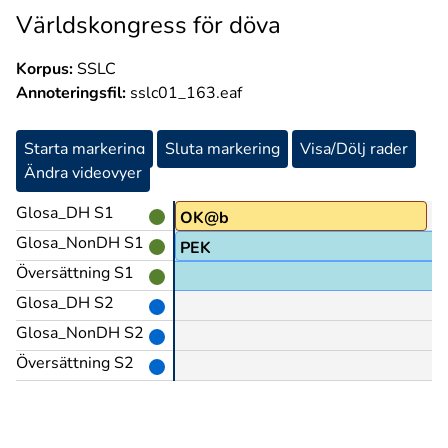
Världskongress för döva
Korpus:
SSLC
Annoteringsfil:
sslc01_163.eaf
Starta markering
Sluta markering
Visa/Dölj rader
Ändra videovyer
Glosa_DH S1
OK@b
Glosa_NonDH S1
PEK
Översättning S1
Glosa_DH S2
Glosa_NonDH S2
Översättning S2