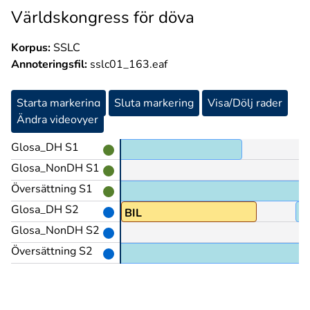
Världskongress för döva
Korpus:
SSLC
Annoteringsfil:
sslc01_163.eaf
Starta markering
Sluta markering
Visa/Dölj rader
Ändra videovyer
Glosa_DH S1
Glosa_NonDH S1
Översättning S1
Glosa_DH S2
BIL
H
Glosa_NonDH S2
Översättning S2