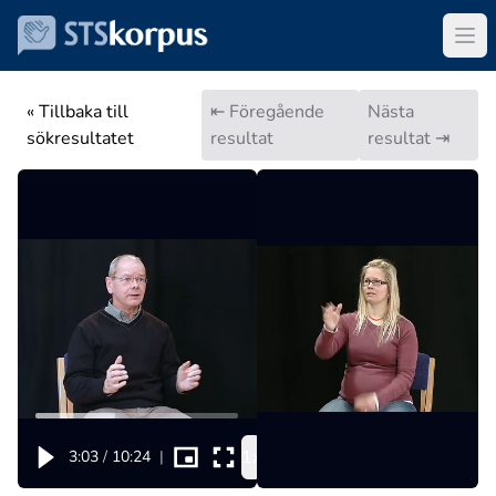
« Tillbaka till
⇤ Föregående
Nästa
sökresultatet
resultat
resultat ⇥
1x
3:03
/
10:24
|