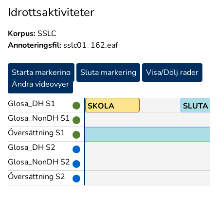
Idrottsaktiviteter
Korpus:
SSLC
Annoteringsfil:
sslc01_162.eaf
Starta markering
Sluta markering
Visa/Dölj rader
Ändra videovyer
Glosa_DH S1
SKOLA
SLUTA
Glosa_NonDH S1
Översättning S1
Glosa_DH S2
Glosa_NonDH S2
Översättning S2