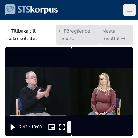
« Tillbaka till
⇤ Föregående
Nästa
sökresultatet
resultat
resultat ⇥
1x
2:42
/
13:00
|