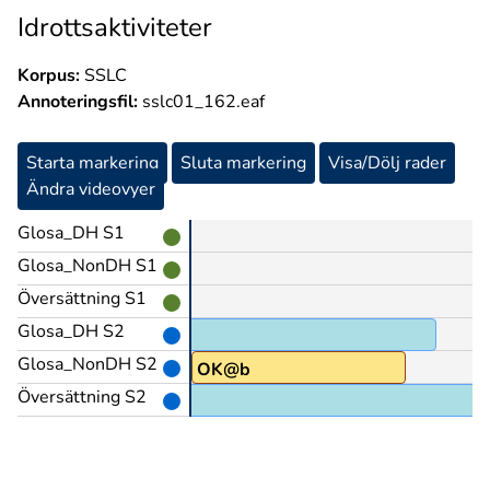
Idrottsaktiviteter
Korpus:
SSLC
Annoteringsfil:
sslc01_162.eaf
Starta markering
Sluta markering
Visa/Dölj rader
Ändra videovyer
Glosa_DH S1
Glosa_NonDH S1
Översättning S1
Glosa_DH S2
Glosa_NonDH S2
RÅDE@z
OK@b
Översättning S2