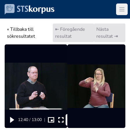
« Tillbaka till
⇤ Föregående
Nästa
sökresultatet
resultat
resultat ⇥
1x
12:40
/
13:00
|