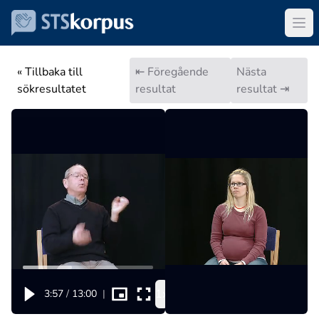
« Tillbaka till
⇤ Föregående
Nästa
sökresultatet
resultat
resultat ⇥
1x
3:57
/
13:00
|