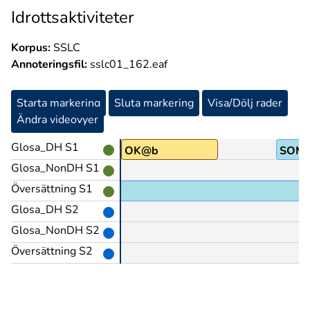
Idrottsaktiviteter
Korpus:
SSLC
Annoteringsfil:
sslc01_162.eaf
Starta markering
Sluta markering
Visa/Dölj rader
Ändra videovyer
Glosa_DH S1
g
OK@b
SOM
Glosa_NonDH S1
Översättning S1
Glosa_DH S2
Glosa_NonDH S2
Översättning S2