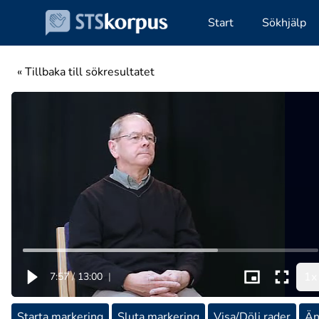
Start
Sökhjälp
« Tillbaka till sökresultatet
1x
7:57
/
13:00
|
Starta markering
Sluta markering
Visa/Dölj rader
Än