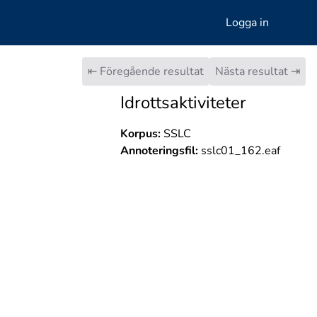
Logga in
⇤ Föregående resultat
Nästa resultat ⇥
Idrottsaktiviteter
Korpus:
SSLC
Annoteringsfil:
sslc01_162.eaf