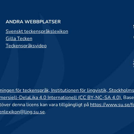
ANDRA WEBBPLATSER
Svenskt teckenspråkslexikon
Gilla Tecken
Teckenspråksvideo
ingen för teckenspråk, Institutionen för lingvistik, Stockholms
rsiell-DelaLika 4.0 Internationell (CC BY-NC-SA 4.0).
Base
utöver denna licens kan vara tillgängligt på
https://www.su.se/f
enlexikon@ling.su.se
.