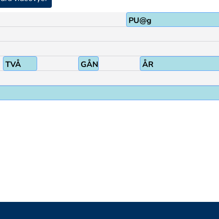
PU@g
TVÅ
GÅNG
ÅR