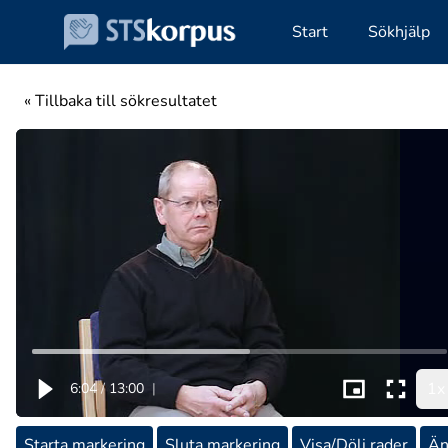
Start
Sökhjälp
« Tillbaka till sökresultatet
1x
6:04
/
13:00
|
Starta markering
Sluta markering
Visa/Dölj rader
Än