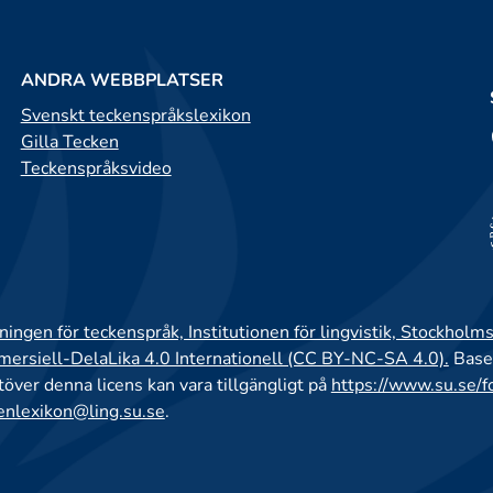
ANDRA WEBBPLATSER
Svenskt teckenspråkslexikon
Gilla Tecken
Teckenspråksvideo
ingen för teckenspråk, Institutionen för lingvistik, Stockholms
rsiell-DelaLika 4.0 Internationell (CC BY-NC-SA 4.0).
Base
utöver denna licens kan vara tillgängligt på
https://www.su.se/f
enlexikon@ling.su.se
.