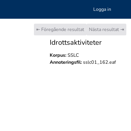
Logga in
⇤ Föregående resultat
Nästa resultat ⇥
Idrottsaktiviteter
Korpus:
SSLC
Annoteringsfil:
sslc01_162.eaf