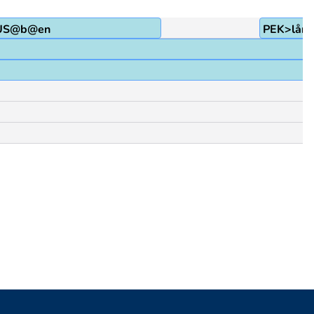
US@b@en
PEK>lång