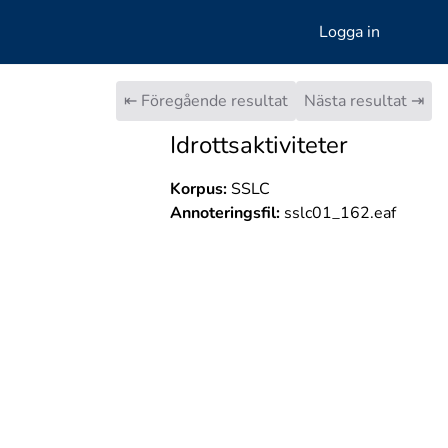
Logga in
⇤ Föregående resultat
Nästa resultat ⇥
Idrottsaktiviteter
Korpus:
SSLC
Annoteringsfil:
sslc01_162.eaf