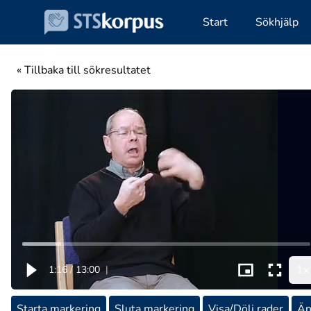
Start
Sökhjälp
« Tillbaka till sökresultatet
1x
1:16
/
13:00
|
Starta markering
Sluta markering
Visa/Dölj rader
Än