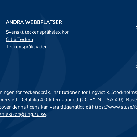
ANDRA WEBBPLATSER
Svenskt teckenspråkslexikon
Gilla Tecken
Teckenspråksvideo
ingen för teckenspråk, Institutionen för lingvistik, Stockholms
rsiell-DelaLika 4.0 Internationell (CC BY-NC-SA 4.0).
Base
utöver denna licens kan vara tillgängligt på
https://www.su.se/f
enlexikon@ling.su.se
.