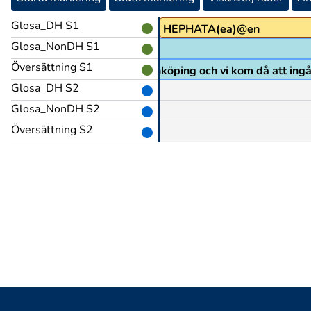
Glosa_DH S1
HEPHATA(ea)@en
Glosa_NonDH S1
BOJ-LIST-EN
Översättning S1
Hepatha, Viritus, Nercia och Jönköping och vi kom då att ing
Glosa_DH S2
JA@ub
Glosa_NonDH S2
Översättning S2