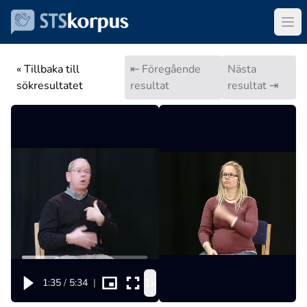
« Tillbaka till
⇤ Föregående
Nästa
sökresultatet
resultat
resultat ⇥
1x
1:35
/
5:34
|