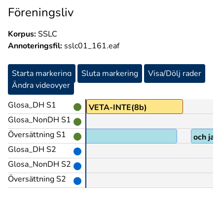
Föreningsliv
Korpus:
SSLC
Annoteringsfil:
sslc01_161.eaf
Starta markering
Sluta markering
Visa/Dölj rader
Ändra videovyer
Glosa_DH S1
PRO1
VETA-INTE(8b)
Glosa_NonDH S1
Översättning S1
och jag
Glosa_DH S2
Glosa_NonDH S2
Översättning S2