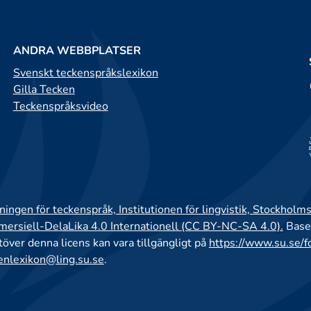
ANDRA WEBBPLATSER
Svenskt teckenspråkslexikon
Gilla Tecken
Teckenspråksvideo
ingen för teckenspråk, Institutionen för lingvistik, Stockholms
rsiell-DelaLika 4.0 Internationell (CC BY-NC-SA 4.0).
Base
utöver denna licens kan vara tillgängligt på
https://www.su.se/f
enlexikon@ling.su.se
.