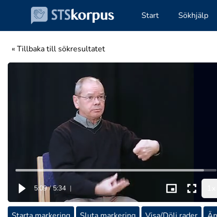
Start
Sökhjälp
« Tillbaka till sökresultatet
1x
5:09
/
5:34
|
Starta markering
Sluta markering
Visa/Dölj rader
Än