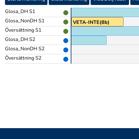
Glosa_DH S1
Glosa_NonDH S1
vt)+HANTERA@p>hand
VETA-INTE(8b)
Översättning S1
Glosa_DH S2
JA@b
Glosa_NonDH S2
Översättning S2