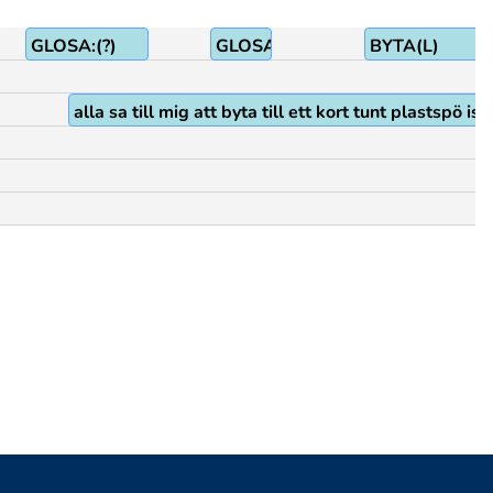
GLOSA:(?)
GLOSA:(LÅTA-VARA)
BYTA(L)
alla sa till mig att byta till ett kort tunt plastspö istä