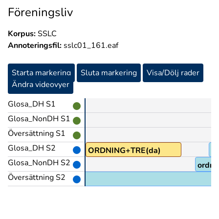
Föreningsliv
Korpus:
SSLC
Annoteringsfil:
sslc01_161.eaf
Starta markering
Sluta markering
Visa/Dölj rader
Ändra videovyer
Glosa_DH S1
Glosa_NonDH S1
Översättning S1
Glosa_DH S2
ORDNING+TRE(da)
Å
Glosa_NonDH S2
ordni
Översättning S2