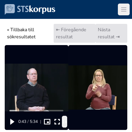
« Tillbaka till
⇤ Föregående
Nästa
sökresultatet
resultat
resultat ⇥
1x
0:43
/
5:34
|