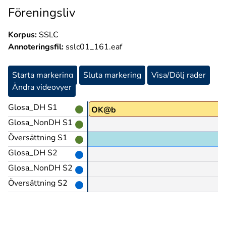
Föreningsliv
Korpus:
SSLC
Annoteringsfil:
sslc01_161.eaf
Starta markering
Sluta markering
Visa/Dölj rader
Ändra videovyer
Glosa_DH S1
OK@b
Glosa_NonDH S1
Översättning S1
Glosa_DH S2
Glosa_NonDH S2
Översättning S2