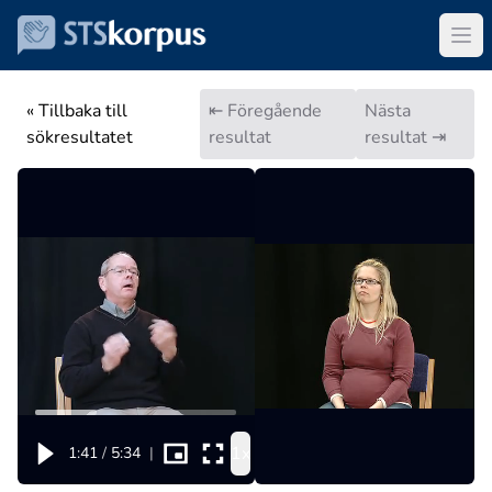
« Tillbaka till
⇤ Föregående
Nästa
sökresultatet
resultat
resultat ⇥
1x
1:41
/
5:34
|