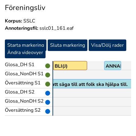
Föreningsliv
Korpus:
SSLC
Annoteringsfil:
sslc01_161.eaf
Starta markering
Sluta markering
Visa/Dölj rader
Ändra videovyer
Glosa_DH S1
BLI(J)
ANNAN(ea)
Glosa_NonDH S1
Översättning S1
er du ha möjlighet att säga till att folk ska hjälpa till.
Glosa_DH S2
Glosa_NonDH S2
Översättning S2