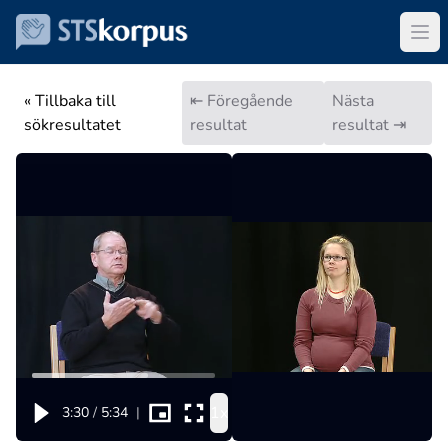
« Tillbaka till
⇤ Föregående
Nästa
sökresultatet
resultat
resultat ⇥
1x
3:30
/
5:34
|