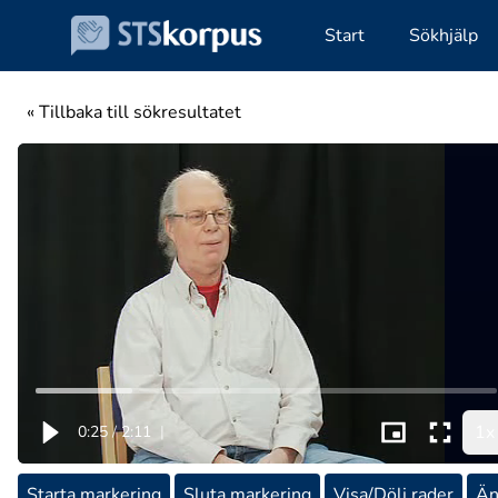
Start
Sökhjälp
« Tillbaka till sökresultatet
1x
0:25
/
2:11
|
Starta markering
Sluta markering
Visa/Dölj rader
Än