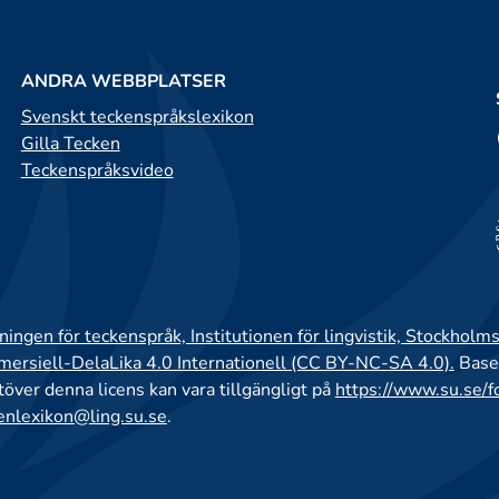
ANDRA WEBBPLATSER
Svenskt teckenspråkslexikon
Gilla Tecken
Teckenspråksvideo
ingen för teckenspråk, Institutionen för lingvistik, Stockholms
rsiell-DelaLika 4.0 Internationell (CC BY-NC-SA 4.0).
Base
utöver denna licens kan vara tillgängligt på
https://www.su.se/f
enlexikon@ling.su.se
.