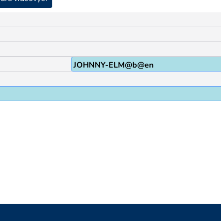
JOHNNY-ELM@b@en