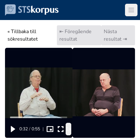
« Tillbaka till
⇤ Föregående
Nästa
sökresultatet
resultat
resultat ⇥
1x
0:32
/
0:55
|