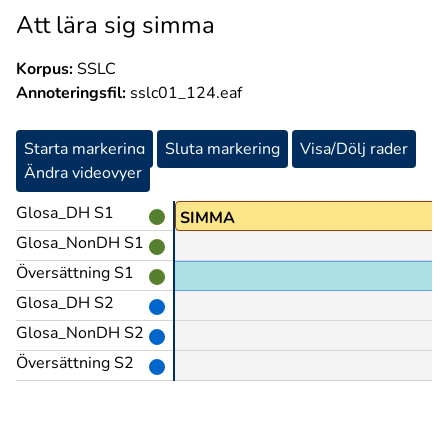
Att lära sig simma
Korpus:
SSLC
Annoteringsfil:
sslc01_124.eaf
Starta markering
Sluta markering
Visa/Dölj rader
Ändra videovyer
Glosa_DH S1
b
SIMMA
Glosa_NonDH S1
Översättning S1
Glosa_DH S2
Glosa_NonDH S2
Översättning S2