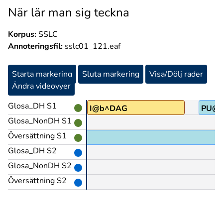
När lär man sig teckna
Korpus:
SSLC
Annoteringsfil:
sslc01_121.eaf
Starta markering
Sluta markering
Visa/Dölj rader
Ändra videovyer
Glosa_DH S1
NU@b
I@b^DAG
PU@
Glosa_NonDH S1
Översättning S1
ja tja.
Glosa_DH S2
Glosa_NonDH S2
Översättning S2