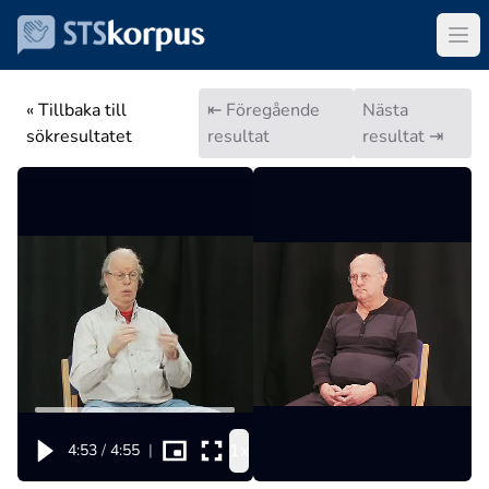
« Tillbaka till
⇤ Föregående
Nästa
sökresultatet
resultat
resultat ⇥
1x
4:53
/
4:55
|