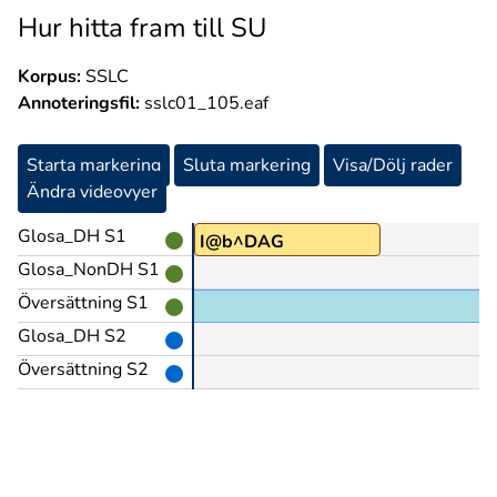
Hur hitta fram till SU
Korpus:
SSLC
Annoteringsfil:
sslc01_105.eaf
Starta markering
Sluta markering
Visa/Dölj rader
Ändra videovyer
Glosa_DH S1
I@b^DAG
Glosa_NonDH S1
Översättning S1
Glosa_DH S2
Översättning S2