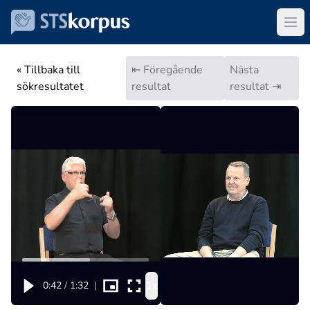
« Tillbaka till
⇤ Föregående
Nästa
sökresultatet
resultat
resultat ⇥
1x
0:42
/
1:32
|