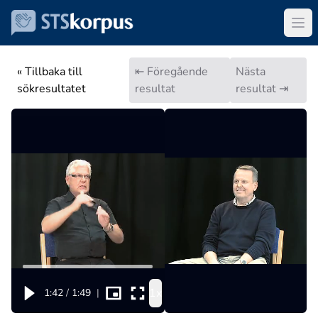
« Tillbaka till
⇤ Föregående
Nästa
sökresultatet
resultat
resultat ⇥
1x
1:42
/
1:49
|