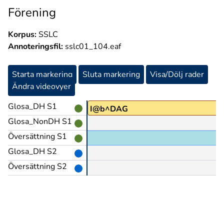
Förening
Korpus:
SSLC
Annoteringsfil:
sslc01_104.eaf
Starta markering
Sluta markering
Visa/Dölj rader
Ändra videovyer
Glosa_DH S1
I@b^DAG
Glosa_NonDH S1
Översättning S1
Glosa_DH S2
Översättning S2