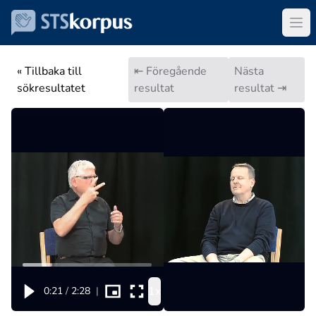
« Tillbaka till
⇤ Föregående
Nästa
sökresultatet
resultat
resultat ⇥
1x
0:21
/
2:28
|