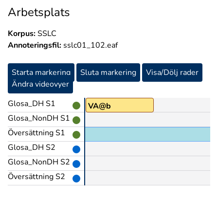
Arbetsplats
Korpus:
SSLC
Annoteringsfil:
sslc01_102.eaf
Starta markering
Sluta markering
Visa/Dölj rader
Ändra videovyer
Glosa_DH S1
VA@b
Glosa_NonDH S1
Översättning S1
Glosa_DH S2
Glosa_NonDH S2
Översättning S2