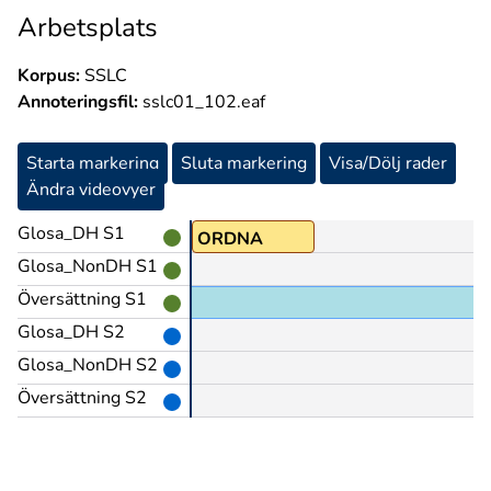
Arbetsplats
Korpus:
SSLC
Annoteringsfil:
sslc01_102.eaf
Starta markering
Sluta markering
Visa/Dölj rader
Ändra videovyer
Glosa_DH S1
ORDNA
Glosa_NonDH S1
Översättning S1
Glosa_DH S2
Glosa_NonDH S2
Översättning S2