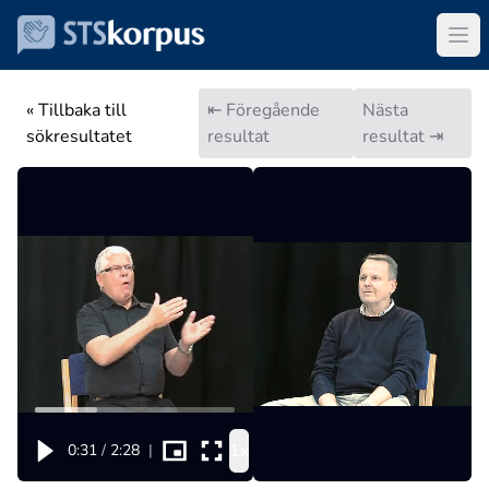
« Tillbaka till
⇤ Föregående
Nästa
sökresultatet
resultat
resultat ⇥
1x
0:31
/
2:28
|