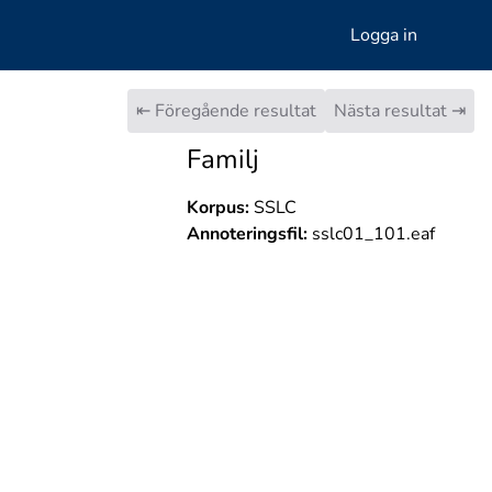
Logga in
⇤ Föregående resultat
Nästa resultat ⇥
Familj
Korpus:
SSLC
Annoteringsfil:
sslc01_101.eaf