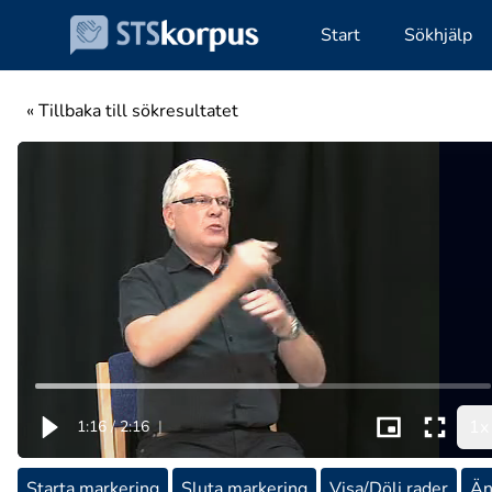
Start
Sökhjälp
« Tillbaka till sökresultatet
1x
1:16
/
2:16
|
Starta markering
Sluta markering
Visa/Dölj rader
Än