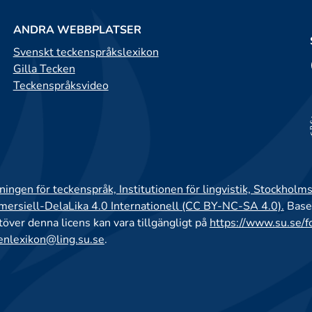
ANDRA WEBBPLATSER
Svenskt teckenspråkslexikon
Gilla Tecken
Teckenspråksvideo
ingen för teckenspråk, Institutionen för lingvistik, Stockholms
rsiell-DelaLika 4.0 Internationell (CC BY-NC-SA 4.0).
Base
utöver denna licens kan vara tillgängligt på
https://www.su.se/f
enlexikon@ling.su.se
.