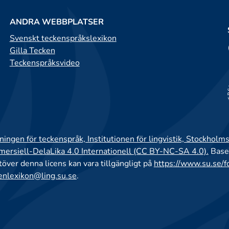
ANDRA WEBBPLATSER
Svenskt teckenspråkslexikon
Gilla Tecken
Teckenspråksvideo
ingen för teckenspråk, Institutionen för lingvistik, Stockholms
rsiell-DelaLika 4.0 Internationell (CC BY-NC-SA 4.0).
Base
utöver denna licens kan vara tillgängligt på
https://www.su.se/f
enlexikon@ling.su.se
.