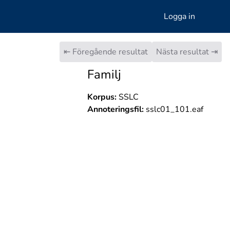
Logga in
⇤ Föregående resultat
Nästa resultat ⇥
Familj
Korpus:
SSLC
Annoteringsfil:
sslc01_101.eaf