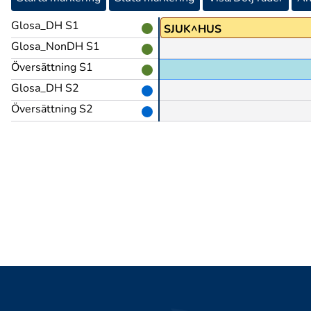
Glosa_DH S1
IT(Lb)
SJUK^HUS
Glosa_NonDH S1
Översättning S1
Glosa_DH S2
Översättning S2