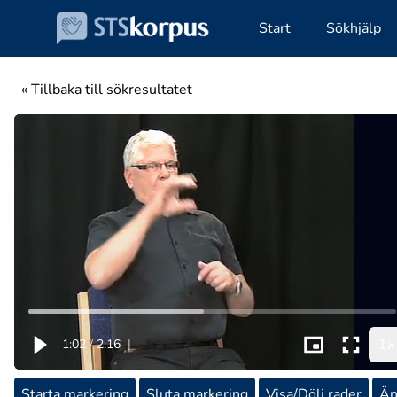
Start
Sökhjälp
« Tillbaka till sökresultatet
1x
1:02
/
2:16
|
Starta markering
Sluta markering
Visa/Dölj rader
Än