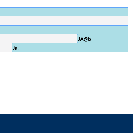
JA@b
Ja.