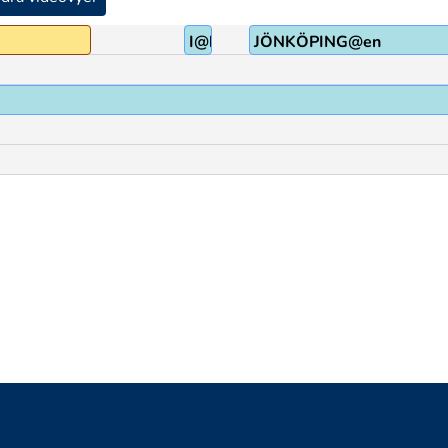
I@b
JÖNKÖPING@en