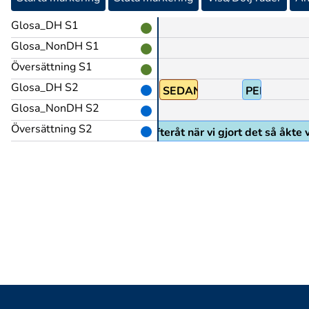
Glosa_DH S1
Glosa_NonDH S1
Översättning S1
Glosa_DH S2
SEDAN(L)
PEK>perso
Glosa_NonDH S2
Översättning S2
Sedan efteråt när vi gjort det så åkte vi 