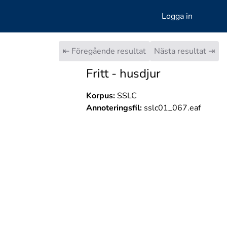
Logga in
⇤ Föregående resultat
Nästa resultat ⇥
Fritt - husdjur
Korpus:
SSLC
Annoteringsfil:
sslc01_067.eaf