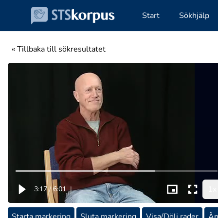
Start
Sökhjälp
« Tillbaka till sökresultatet
1x
3:17
/
6:01
|
Starta markering
Sluta markering
Visa/Dölj rader
Än