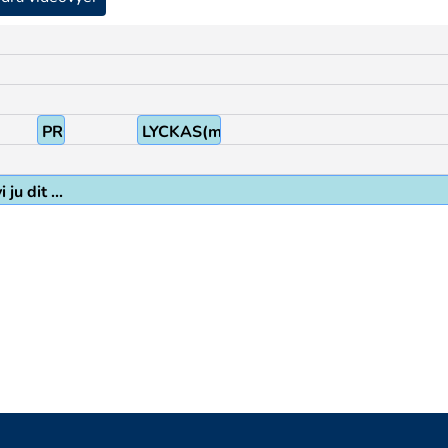
n
PRO1
LYCKAS(ml)
ju dit ...