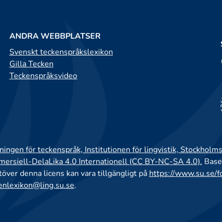
ANDRA WEBBPLATSER
Svenskt teckenspråkslexikon
Gilla Tecken
Teckenspråksvideo
ingen för teckenspråk, Institutionen för lingvistik, Stockholms
rsiell-DelaLika 4.0 Internationell (CC BY-NC-SA 4.0).
Base
utöver denna licens kan vara tillgängligt på
https://www.su.se/f
enlexikon@ling.su.se
.